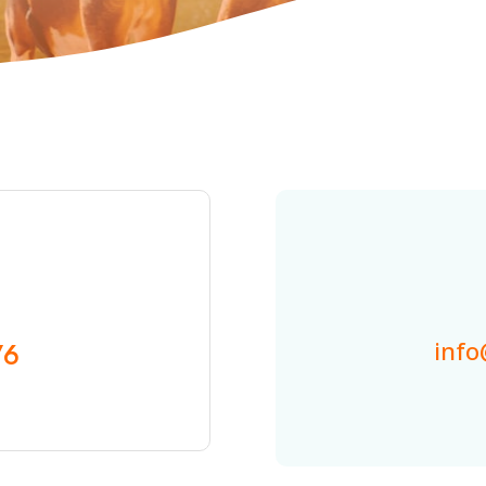
info
76