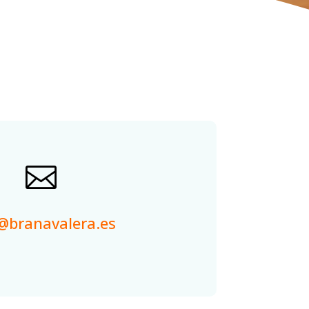

@branavalera.es