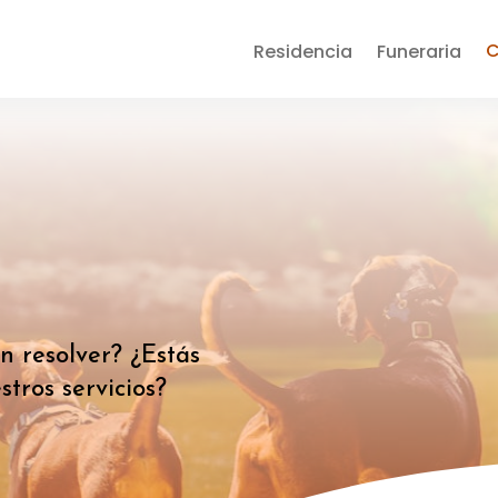
C
Residencia
Funeraria
 resolver? ¿Estás
tros servicios?