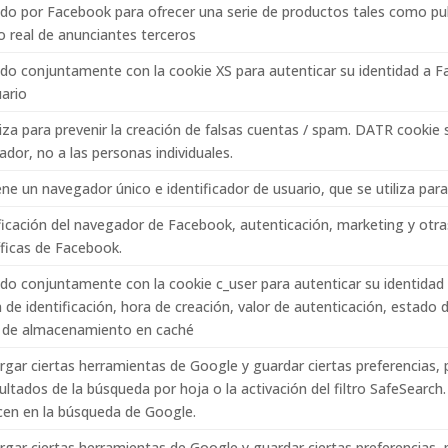
ado por Facebook para ofrecer una serie de productos tales como pub
o real de anunciantes terceros
ado conjuntamente con la cookie XS para autenticar su identidad a 
uario
liza para prevenir la creación de falsas cuentas / spam. DATR cookie
dor, no a las personas individuales.
ne un navegador único e identificador de usuario, que se utiliza para l
ficación del navegador de Facebook, autenticación, marketing y otr
íficas de Facebook.
ado conjuntamente con la cookie c_user para autenticar su identida
 de identificación, hora de creación, valor de autenticación, estado 
 de almacenamiento en caché
gar ciertas herramientas de Google y guardar ciertas preferencias,
ultados de la búsqueda por hoja o la activación del filtro SafeSearch
cen en la búsqueda de Google.
gar ciertas herramientas de Google y guardar ciertas preferencias,