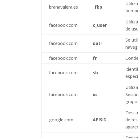
Utiliz
branavalera.es
_fbp
tiemp
Utiliz
facebook.com
c_user
de us
Se uti
facebook.com
datr
navega
facebook.com
fr
Contie
Identi
facebook.com
sb
espec
Utiliz
facebook.com
xs
Sesión
grupo
Descar
google.com
APISID
de res
apare
Descar