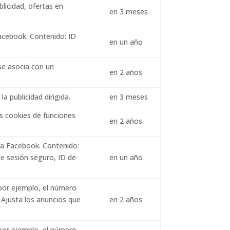
licidad, ofertas en
en 3 meses
Facebook. Contenido: ID
en un año
 se asocia con un
en 2 años
a publicidad dirigida.
en 3 meses
as cookies de funciones
en 2 años
d a Facebook. Contenido:
de sesión seguro, ID de
en un año
 por ejemplo, el número
. Ajusta los anuncios que
en 2 años
 por ejemplo, el número